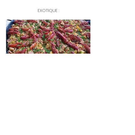
EXOTIQUE :
Jambalaya
14€/prs
15€/prs
Poulet au curry vert au lait de coco
Poulet aux cacahuètes
15€/prs
Chili con carne
15€/prs
FESTIF :