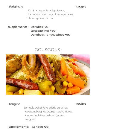
L'originale
13€/prs
Riz, oignons, petits pois, poivrons,
tomates, crevettes, calamars, moules,
chorizo, poulet, citron.
Suppléments :
Gambas +2€
Langoustines +3€
Gambas & langoustines +5€
COUSCOUS :
15€/prs
L'original
Semoule, pois chiche, céleris, carottes,
navets, aubergines, courgettes, tomates,
oignons, boulettes de bœuf, poulet,
merguez
Suppléments :
Agneau +2€