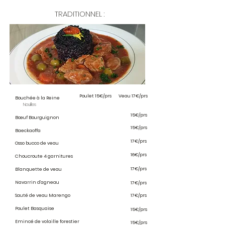
TRADITIONNEL :
Poulet 15€/prs Veau 17€/prs
Bouchée à la Reine
Nouilles
15€/prs
Bœuf Bourguignon
15€/prs
Baeckaoffa
17€/prs
Osso bucco de veau
16€/prs
Choucroute 4 garnitures
17€/prs
Blanquette de veau
Navarrin d'agneau
17€/prs
Sauté de veau Marengo
17€/prs
Poulet Basquaise
15€/prs
Emincé de volaille forestier
15€/prs